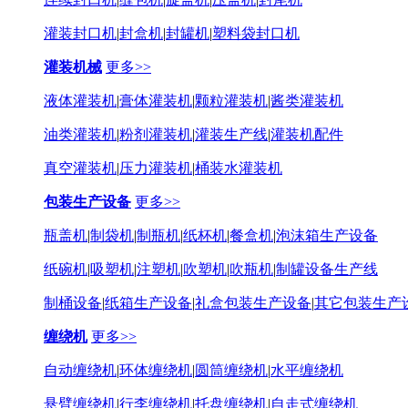
灌装封口机
|
封盒机
|
封罐机
|
塑料袋封口机
灌装机械
更多>>
液体灌装机
|
膏体灌装机
|
颗粒灌装机
|
酱类灌装机
油类灌装机
|
粉剂灌装机
|
灌装生产线
|
灌装机配件
真空灌装机
|
压力灌装机
|
桶装水灌装机
包装生产设备
更多>>
瓶盖机
|
制袋机
|
制瓶机
|
纸杯机
|
餐盒机
|
泡沫箱生产设备
纸碗机
|
吸塑机
|
注塑机
|
吹塑机
|
吹瓶机
|
制罐设备生产线
制桶设备
|
纸箱生产设备
|
礼盒包装生产设备
|
其它包装生产
缠绕机
更多>>
自动缠绕机
|
环体缠绕机
|
圆筒缠绕机
|
水平缠绕机
悬臂缠绕机
|
行李缠绕机
|
托盘缠绕机
|
自走式缠绕机