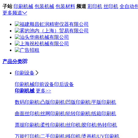
子站
印刷机械
包装机械
包装材料
频道
彩印机
丝印机
全自动
更多频道

产品分类

印刷设备

印刷机械
印前设备
印后设备
印刷机械
更多>>
数码印刷机
|
凸版印刷机
|
凹版印刷机
|
平版印刷机
曲面丝印机
|
丝网印刷机
|
轮转印刷机
|
纸箱印刷机
票据印刷机
|
柔性印刷机
|
丝印机
|
胶印机
|
热转印机
万能打印机
|
二手印刷机
|
移印机
|
烫画机
|
UV印刷机