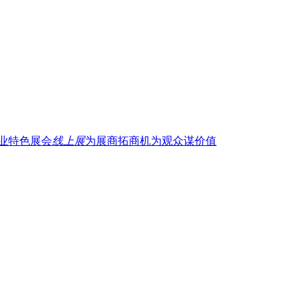
行业特色展会
线上展
为展商拓商机为观众谋价值