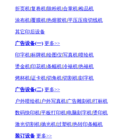
折页机
|
复卷机
|
除粉机
|
合掌机
|
检品机
涂布机
|
覆膜机
|
热熔胶机
|
平压压痕切线机
其它印后设备
广告设备(一)
更多>>
印字机
|
标牌机
|
绘图仪
|
写真机
|
喷绘机
烫金机
|
印花机
|
条幅机
|
冷裱机
|
热裱机
烤杯机
|
证卡机
|
切角机
|
切割机
|
刻字机
广告设备(二)
更多>>
户外喷绘机
|
户外写真机
|
广告雕刻机
|
打标机
数码快印机
|
平板打印机
|
电脑刻字机
|
烫印机
激光切割机
|
抛光机
|
过塑机
|
热转印条幅机
装订设备
更多>>