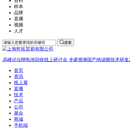
资料
样本
品牌
直播
视频
人才

搜索
高峰论坛
锂电池回收线上研讨会
专家视角
国产纳滤膜技术研发
首页
资讯
线上展
直播
技术
产品
公司
展会
商城
手机端