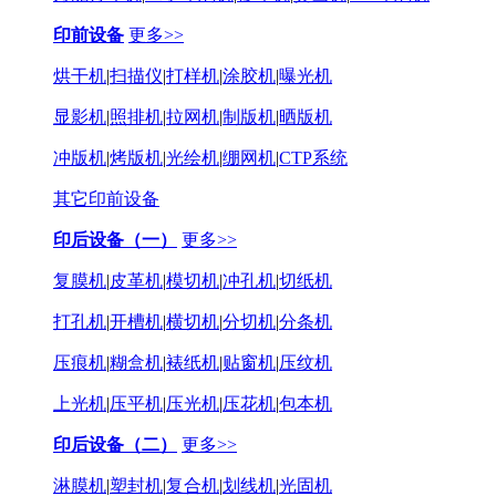
印前设备
更多>>
烘干机
|
扫描仪
|
打样机
|
涂胶机
|
曝光机
显影机
|
照排机
|
拉网机
|
制版机
|
晒版机
冲版机
|
烤版机
|
光绘机
|
绷网机
|
CTP系统
其它印前设备
印后设备（一）
更多>>
复膜机
|
皮革机
|
模切机
|
冲孔机
|
切纸机
打孔机
|
开槽机
|
横切机
|
分切机
|
分条机
压痕机
|
糊盒机
|
裱纸机
|
贴窗机
|
压纹机
上光机
|
压平机
|
压光机
|
压花机
|
包本机
印后设备（二）
更多>>
淋膜机
|
塑封机
|
复合机
|
划线机
|
光固机